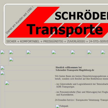
Herzlich willkommen bei
Schroeder-Transporte-Magdeburg.de
Wir bieten Ihnen ein breites Dienstleistungsspektrum u
beruft, sondern sich flexibel auf Ihre Bedürfnisse einste
- im Güterverkehr und Logistikbereich bei Terminfrach
ADR-Transportgut.
- im Personenverkehr (Taxi und Mietwagen) bei Flugha
und Kurierfahrten.
24-Stunden-Service / Europaweite Vernetzung /Transpor