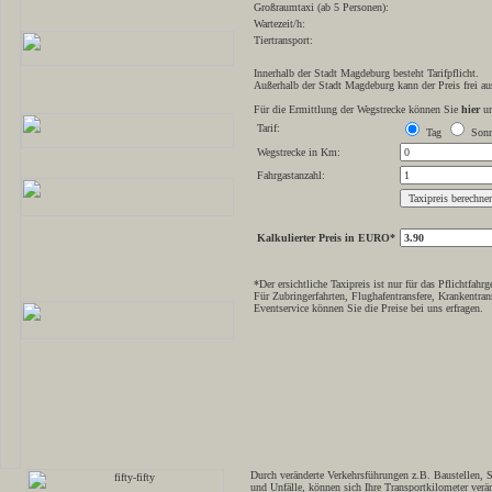
Großraumtaxi (ab 5 Personen):
Wartezeit/h:
Tiertransport:
Innerhalb der Stadt Magdeburg besteht Tarifpflicht.
Außerhalb der Stadt Magdeburg kann der Preis frei au
Für die Ermittlung der Wegstrecke können Sie
hier
un
Tarif:
Tag
Sonn
Wegstrecke in Km:
Fahrgastanzahl:
Kalkulierter Preis in EURO*
*
Der ersichtliche Taxipreis ist nur für das Pflichtfa
Für Zubringerfahrten, Flughafentransfere, Krankentran
Eventservice können Sie die Preise bei uns erfragen.
Durch veränderte Verkehrsführungen z.B. Baustellen, 
und Unfälle, können sich Ihre Transportkilometer verän