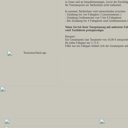
in Staus und an Ampelkreuzungen, sowie der Zuschlag
für Tiertransporte im Tarifrechner nicht kalkuliert.
In unserem Tarifrechner wird unterschieden zwischen:
- Zuladung bis vier Fahrgäste ( Limousinentaxi )
- Zuladung Großraumtaxi von 5 bis 8 Fahrgästen
- Bei Zuladung bis 4 Fahrgästen sind Großraumtaxen n
Wenn Sie bei ihrer Tourplanung mit mehreren Fah
wird Taxifahren preisgünstiger.
Beispiel :
Ein Gesamtpreis laut Taxameter von 14,00 € entspricht
für jeden Fahrgast nur 1,75 € .
Fährt nur ein Fahrgast beläuft sich der Gesamtpreis au